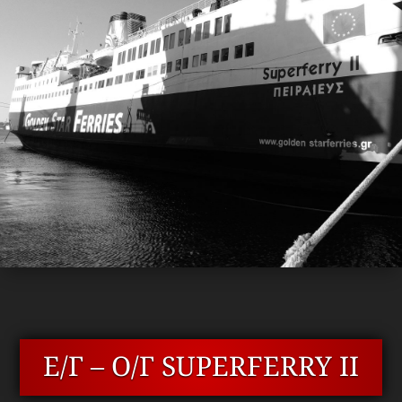
Ε/Γ – Ο/Γ SUPERFERRY II